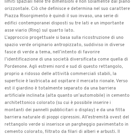
limiti spaziali nelle tre dimensioni e non solamente dal piano
orizzontale. Ciò che definisce e determina nel suo carattere
Piazza Risorgimento è quindi il suo invaso, una serie di
edifici contemporanei disposti su tre lati e un importante
asse viario (Ring) sul quarto lato.
L’approccio progettuale si basa sulla ricostruzione di uno
spazio verde originario antropizzato, suddiviso in diverse
fasce di verde a tema, nell’intento di favorire
l’identificazione di una società diversificata come quella di
Pordenone. Agli estremi nord e sud di questo rettangolo,
proprio a ridosso delle attività commerciali stabili, la
superficie è lastricata ad ospitare il mercato rionale. Verso
est il giardino è totalmente separato da una barriera
artificiale inclinata (alta quanto un’automobile) in cemento
architettonico colorato (su cui è possibile inserire i
montanti dei pannelli pubblicitari o display) e da una fitta
barriera naturale di pioppi cipressini. All’estremità ovest del
rettangolo verde si inserisce un pargheggio pavimentato in
cemento colorato, filtrato da filari di alberi e arbusti. Il