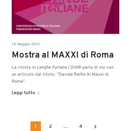
14 Maggio 2013
Mostra al MAXXI di Roma
La rivista in Lenghe Furlane I DIARI parla di noi con
un articolo dal titolo: “Davide Raffin Al Maxxi di
Rome”.
Leggi tutto
keyboard_arrow_right
1
2
…
4