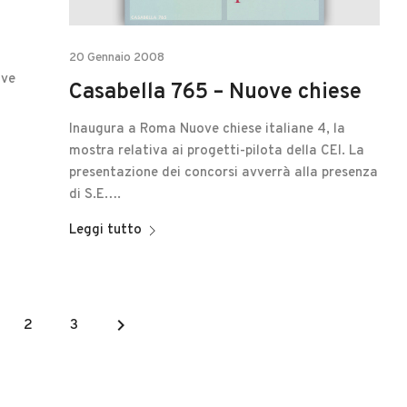
20 Gennaio 2008
ove
Casabella 765 – Nuove chiese
Inaugura a Roma Nuove chiese italiane 4, la
mostra relativa ai progetti-pilota della CEI. La
presentazione dei concorsi avverrà alla presenza
di S.E….
Leggi tutto
keyboard_arrow_right
2
3