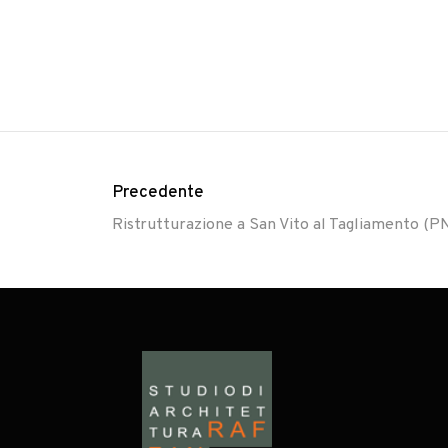
Precedente
Ristrutturazione a San Vito al Tagliamento (P