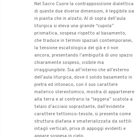
Nel Sacro Cuore la contrapposizione dialettica
di queste due diverse dimensioni, è leggibile sia
in pianta che in alzato. Al di sopra dell’aula
liturgica si eleva una grande “cupola”
prismatica, sospesa rispetto al basamento,
che traduce in termini spaziali contemporanei,
la tensione escatologica del già e il non
ancora, presentando l’ambiguità di uno spazio
chiaramente sospeso, visibile ma
irraggiungibile. Sia all’interno che all’esterno
dell’aula liturgica, dove il solido basamento in
pietra ed intonaco, con il suo carattere
materico stereotomico, mostra di appartenere
alla terra e al contrario la “leggera” scatola a
telaio d’acciaio soprastante, dall’evidente
carattere tettonico-tessile, si presenta come
struttura diafana e smaterializzata da sottili
intagli verticali, priva di appoggi evidenti e
appare sospesa in cielo.