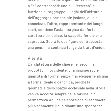
accesso, che divide il quadrilatero in due corpi
a “c” contrapposti: uno piu’ “terreno” e
funzionale, raggruppa i luoghi dell’abitare e
dell’aggregazione sociale (salone, aule e
canonica), l’altro, rappresentante dei luoghi
sacri, contiene l’aula liturgica dal forte
carattere simbolico, la cappella feriale e la
sagrestia. Sopra le due figure contrapposte,
una pensilina continua funge da trait d’union.
Alterità
L’architettura delle chiese nei secoli ha
prodotto, in occidente, una innumerevole
quantità di forme, senza mai eleggerne alcuna
a forma ideale o canonica, perché la
geometria dello spazio ecclesiale nella storia
veniva accolta sempre nella misura in cui
permetteva ad una celebrazione di esprimere
più pienamente il suo dinamismo spontaneo.