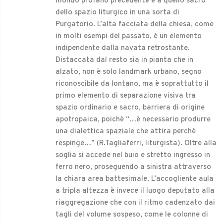
mondo profano precedente e a quello sacro
dello spazio liturgico in una sorta di
Purgatorio. L’alta facciata della chiesa, come
in molti esempi del passato, è un elemento
indipendente dalla navata retrostante.
Distaccata dal resto sia in pianta che in
alzato, non è solo landmark urbano, segno
riconoscibile da lontano, ma è soprattutto il
primo elemento di separazione visiva tra
spazio ordinario e sacro, barriera di origine
apotropaica, poichè “…è necessario produrre
una dialettica spaziale che attira perchè
respinge…” (R.Tagliaferri, liturgista). Oltre alla
soglia si accede nel buio e stretto ingresso in
ferro nero, proseguendo a sinistra attraverso
la chiara area battesimale. L’accogliente aula
a tripla altezza è invece il luogo deputato alla
riaggregazione che con il ritmo cadenzato dai
tagli del volume sospeso, come le colonne di